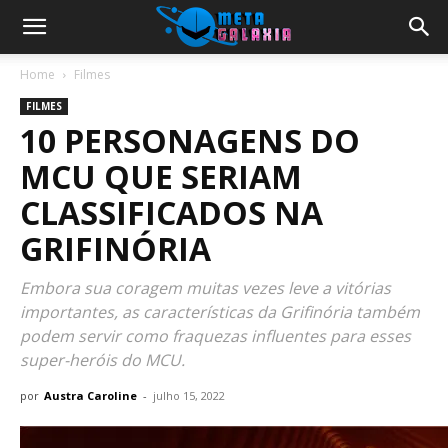
Home
Filmes
FILMES
10 PERSONAGENS DO
MCU QUE SERIAM
CLASSIFICADOS NA
GRIFINÓRIA
Embora sua coragem muitas vezes leve a vitórias
importantes, as características da Grifinória também
podem servir como fraquezas influentes para esses
super-heróis do MCU.
por
Austra Caroline
-
julho 15, 2022