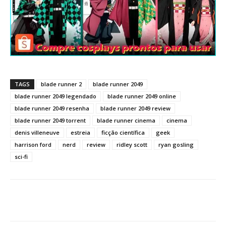
TAGS
blade runner 2
blade runner 2049
blade runner 2049 legendado
blade runner 2049 online
blade runner 2049 resenha
blade runner 2049 review
blade runner 2049 torrent
blade runner cinema
cinema
denis villeneuve
estreia
ficção científica
geek
harrison ford
nerd
review
ridley scott
ryan gosling
sci-fi