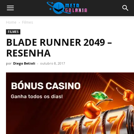
Home
Filmes
FILMES
BLADE RUNNER 2049 –
RESENHA
por
Diego Betioli
-
outubro 8, 2017