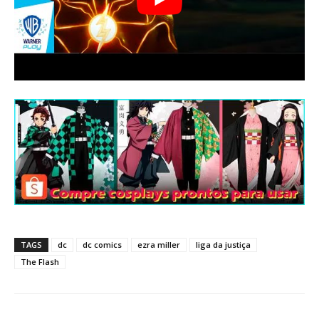
TAGS
dc
dc comics
ezra miller
liga da justiça
The Flash