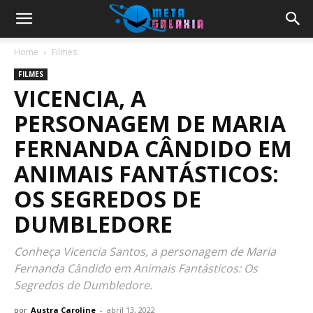
Home
Filmes
FILMES
VICENCIA, A
PERSONAGEM DE MARIA
FERNANDA CÂNDIDO EM
ANIMAIS FANTÁSTICOS:
OS SEGREDOS DE
DUMBLEDORE
Conheça Vicencia Santos, a personagem de Maria
Fernanda Cândido em Animais Fantásticos: Os
Segredos de Dumbledore.
por
Austra Caroline
-
abril 13, 2022