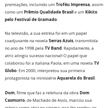
premiações, incluindo um
Troféu Imprensa
, assim
como um
Prêmio Qualidade Brasil
e um
Kikito
pelo Festival de Gramado
.
Na televisão, a sua estréia foi em um papel
coadjuvante na novela
Serras Azuis
, transmitida
no ano de 1998 pela
TV Band
. Rapidamente, a
atriz atingiu sucesso nacional! O papel que
colaborou foi a italiana Paola, em uma novela
TV
Globo
. Em 2000, interpretou sua primeira
protagonista na minissérie
Aquarela do Brasil
.
Dom
, filme que faz a releitura da obra
Dom
Casmurro
, de Machado de Assis, marcou sua
estreia como atriz no cinema; isso lhe rendeu ao