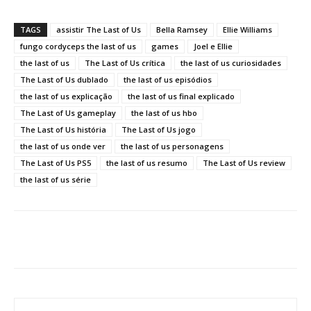
TAGS
assistir The Last of Us
Bella Ramsey
Ellie Williams
fungo cordyceps the last of us
games
Joel e Ellie
the last of us
The Last of Us crítica
the last of us curiosidades
The Last of Us dublado
the last of us episódios
the last of us explicação
the last of us final explicado
The Last of Us gameplay
the last of us hbo
The Last of Us história
The Last of Us jogo
the last of us onde ver
the last of us personagens
The Last of Us PS5
the last of us resumo
The Last of Us review
the last of us série