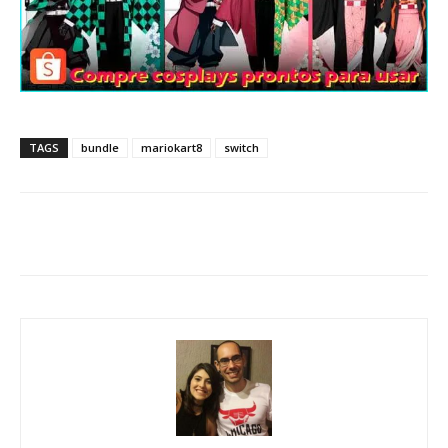
TAGS
bundle
mariokart8
switch