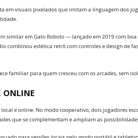
osta em visuais pixelados que imitam a linguagem dos jogo
tidade.
em similar em Gato Roboto — lançado em 2019 com boa r
o combinou estética retrô com controles e design de f
ece familiar para quem cresceu com os arcades, sem isol
 ONLINE
local e online. No modo cooperativo, dois jogadores es
dades que se complementam e ampliam as possibilidades
quado para sessões locais pelo modo portátil e tabletop