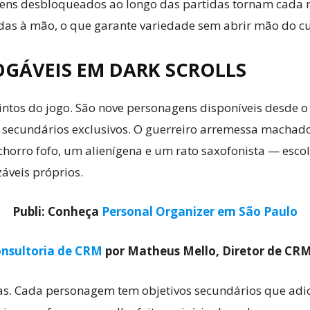
ns desbloqueados ao longo das partidas tornam cada run
adas à mão, o que garante variedade sem abrir mão do c
Cultura
GÁVEIS EM DARK SCROLLS
intos do jogo. São nove personagens disponíveis desde o
s secundários exclusivos. O guerreiro arremessa machados
achorro fofo, um alienígena e um rato saxofonista — es
Pop!
záveis próprios.
Publi: Conheça
Personal Organizer em São Paulo
nsultoria de CRM
por Matheus Mello, Diretor de CR
idas. Cada personagem tem objetivos secundários que a