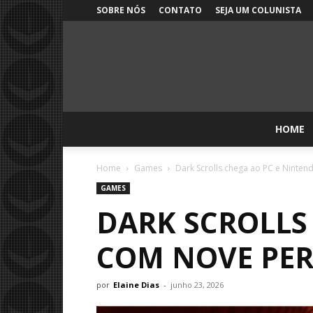
SOBRE NÓS
CONTATO
SEJA UM COLUNISTA
HOME
Home
Games
Dark Scrolls chega ao PC e Ninten
GAMES
DARK SCROLLS
COM NOVE PER
por
Elaine Dias
-
junho 23, 2026