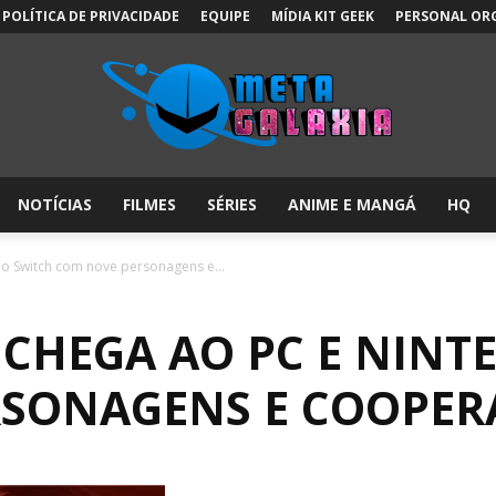
POLÍTICA DE PRIVACIDADE
EQUIPE
MÍDIA KIT GEEK
PERSONAL OR
NOTÍCIAS
FILMES
SÉRIES
ANIME E MANGÁ
HQ
Meta
do Switch com nove personagens e...
 CHEGA AO PC E NINT
Galáxia:
SONAGENS E COOPER