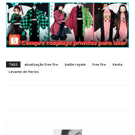
TAGS
atualização free fire
battle royale
free fire
Kenta
Levante de Heróis