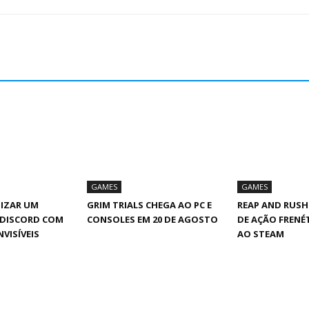
GAMES
GAMES
IZAR UM
GRIM TRIALS CHEGA AO PC E
REAP AND RUSH
 DISCORD COM
CONSOLES EM 20 DE AGOSTO
DE AÇÃO FRENÉ
NVISÍVEIS
AO STEAM