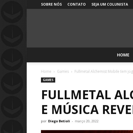
SOBRE NÓS
CONTATO
SEJA UM COLUNISTA
HOME
Home
Games
Fullmetal Alchemist Mobile tem jo
GAMES
FULLMETAL AL
E MÚSICA REV
por
Diego Betioli
-
março 20, 2022