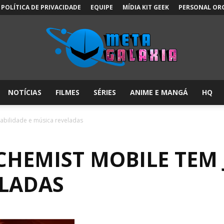
POLÍTICA DE PRIVACIDADE
EQUIPE
MÍDIA KIT GEEK
PERSONAL OR
NOTÍCIAS
FILMES
SÉRIES
ANIME E MANGÁ
HQ
Meta
gabilidade e música reveladas
CHEMIST MOBILE TEM 
Galáxia:
ELADAS