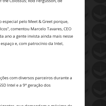
f the Colossus; Rod Fergusson, de
o especial pelo Meet & Greet porque,
alcos”, comentou Marcelo Tavares, CEO
da ano a gente invista ainda mais nesse
spaço e, com patrocínio da Intel,
vações com diversos parceiros durante a
D Intel e a 9ª geração dos
s exigentes, que demandam o máximo de