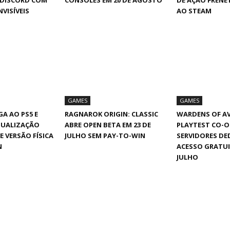
 DISCORD COM
CONSOLES EM 20 DE AGOSTO
DE AÇÃO FRENÉ
NVISÍVEIS
AO STEAM
GAMES
GAMES
A AO PS5 E
RAGNAROK ORIGIN: CLASSIC
WARDENS OF A
TUALIZAÇÃO
ABRE OPEN BETA EM 23 DE
PLAYTEST CO-
E VERSÃO FÍSICA
JULHO SEM PAY-TO-WIN
SERVIDORES DE
N
ACESSO GRATUI
JULHO