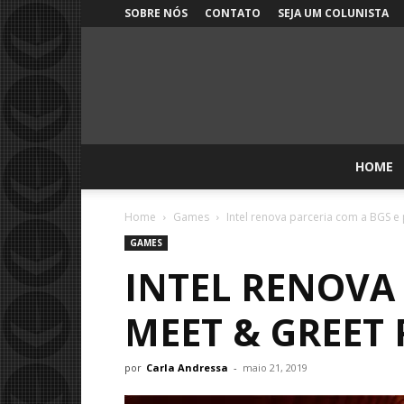
SOBRE NÓS
CONTATO
SEJA UM COLUNISTA
HOME
Home
Games
Intel renova parceria com a BGS e 
GAMES
INTEL RENOVA
MEET & GREET
por
Carla Andressa
-
maio 21, 2019