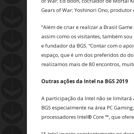
of War; Ed Boon, cocriador de Mortal K
Gears of War; Yoshinori Ono, produtor d
“Além de criar e realizar a Brasil Ga
assim como os visitantes, também sou 
e fundador da BGS. “Contar com o apoio
espaço, que é um dos preferidos do do
realizamos mais de 80 encontros, mui
Outras ações da Intel na BGS 2019
A participação da Intel não se limitará
BGS especialmente na área PC Gaming, 
processadores Intel® Core ™, que ofere
“A Intel investe constantemente no d