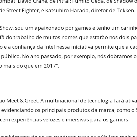
ombat; David Crane, de Pitfal; Fumito Ueda, de Shadow o
e Street Fighter, e Katsuhiro Harada, diretor de Tekken.
me Show, sou um apaixonado por games e tenho um carinh
fã do trabalho de muitos nomes que estarão nos dois p
 e a confiança da Intel nessa iniciativa permite que a ca
 público. No ano passado, por exemplo, nós dobramos o e
to mais do que em 2017”.
 ao Meet & Greet. A multinacional de tecnologia fará ati
evidenciando os principais produtos da marca, como o SS
cem experiências velozes e imersivas para os gamers.
esenvolvimento de novos produtos para os públicos mai