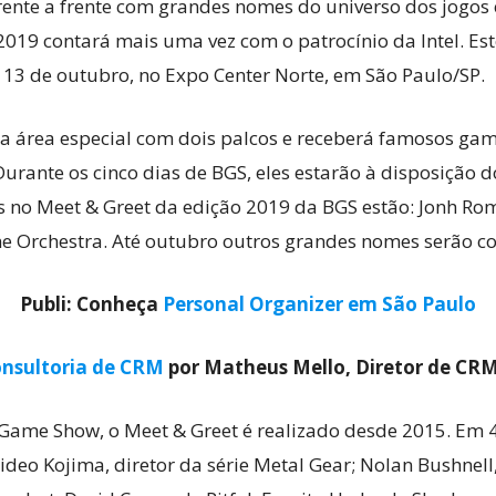
ente a frente com grandes nomes do universo dos jogos e
2019 contará mais uma vez com o patrocínio da Intel. Es
e 13 de outubro, no Expo Center Norte, em São Paulo/SP.
Cultura
a área especial com dois palcos e receberá famosos gam
urante os cinco dias de BGS, eles estarão à disposição d
s no Meet & Greet da edição 2019 da BGS estão: Jonh R
e Orchestra. Até outubro outros grandes nomes serão c
Pop!
Publi: Conheça
Personal Organizer em São Paulo
nsultoria de CRM
por Matheus Mello, Diretor de CR
 Game Show, o Meet & Greet é realizado desde 2015. Em
ideo Kojima, diretor da série Metal Gear; Nolan Bushnell,