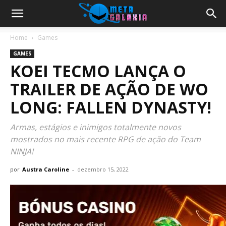
Home
Games
GAMES
KOEI TECMO LANÇA O
TRAILER DE AÇÃO DE WO
LONG: FALLEN DYNASTY!
Armas, estágios e inimigos totalmente novos
mostrados no mais recente RPG de ação do Team
NINJA!
por
Austra Caroline
-
dezembro 15, 2022