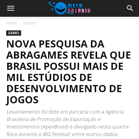
Home
Games
GAMES
NOVA PESQUISA DA
ABRAGAMES REVELA QUE
BRASIL POSSUI MAIS DE
MIL ESTÚDIOS DE
DESENVOLVIMENTO DE
JOGOS
Levantamento foi feito em parceria com a Agência
Brasileira de Promoção de Exportação e
Investimentos (ApexBrasil) e divulgado nesta quarta-
feira durante o BIG Festival; entre outros dados,