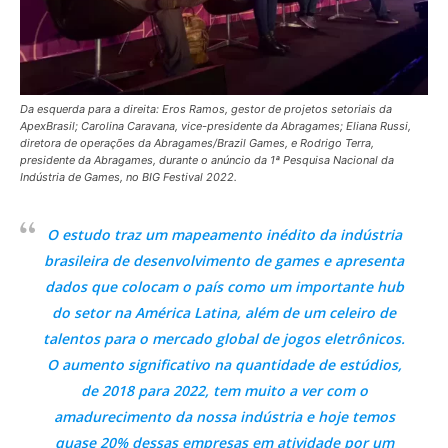
Da esquerda para a direita: Eros Ramos, gestor de projetos setoriais da
ApexBrasil; Carolina Caravana, vice-presidente da Abragames; Eliana Russi,
diretora de operações da Abragames/Brazil Games, e Rodrigo Terra,
presidente da Abragames, durante o anúncio da 1ª Pesquisa Nacional da
Indústria de Games, no BIG Festival 2022.
O estudo traz um mapeamento inédito da indústria
brasileira de desenvolvimento de games e apresenta
dados que colocam o país como um importante hub
do setor na América Latina, além de um celeiro de
talentos para o mercado global de jogos eletrônicos.
O aumento significativo na quantidade de estúdios,
de 2018 para 2022, tem muito a ver com o
amadurecimento da nossa indústria e hoje temos
quase 20% dessas empresas em atividade por um