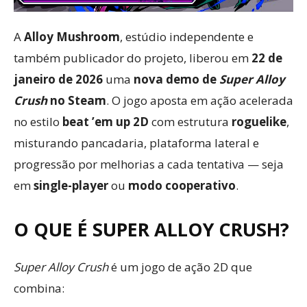
A
Alloy Mushroom
, estúdio independente e
também publicador do projeto, liberou em
22 de
janeiro de 2026
uma
nova demo de
Super Alloy
Crush
no Steam
. O jogo aposta em ação acelerada
no estilo
beat ’em up 2D
com estrutura
roguelike
,
misturando pancadaria, plataforma lateral e
progressão por melhorias a cada tentativa — seja
em
single-player
ou
modo cooperativo
.
O QUE É SUPER ALLOY CRUSH?
Super Alloy Crush
é um jogo de ação 2D que
combina: