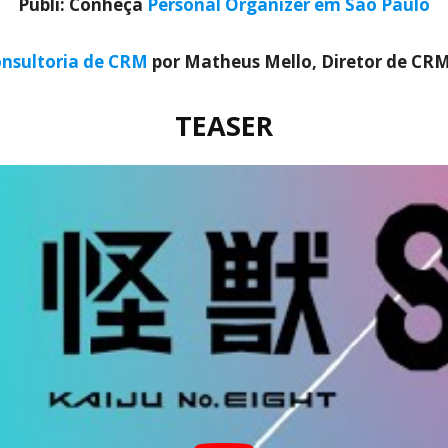
Publi: Conheça
Personal Organizer em São Paulo
nsultoria de CRM
por Matheus Mello, Diretor de CR
TEASER