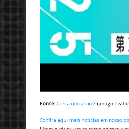
Fonte:
Conta oficial no X
(antigo Twitte
Confira aqui mais notícias em nosso po
filmes e séries, assim como animes e 