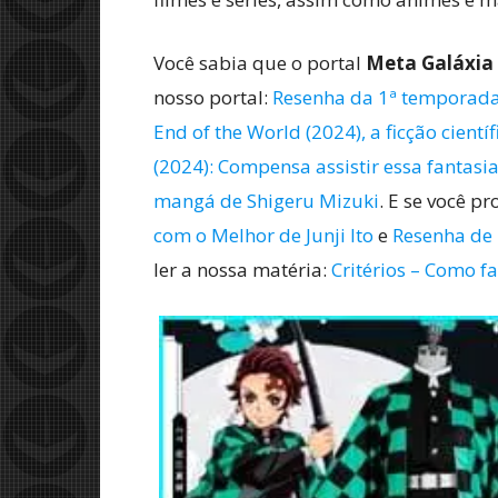
Você sabia que o portal
Meta Galáxia
nosso portal:
Resenha da 1ª temporada
End of the World (2024), a ficção cien
(2024): Compensa assistir essa fantasi
mangá de Shigeru Mizuki
. E se você p
com o Melhor de Junji Ito
e
Resenha de 
ler a nossa matéria:
Critérios – Como fa