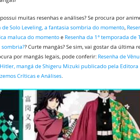
possui muitas resenhas e análises? Se procura por anime
 de Solo Leveling, a fantasia sombria do momento
,
Resen
tífica maluca do momento
e
Resenha da 1ª temporada de
a sombria?
? Curte mangás? Se sim, vai gostar da última 
rocura por mangás legais, pode conferir:
Resenha de Vênus 
Hitler, mangá de Shigeru Mizuki publicado pela Editora 
zemos Críticas e Análises
.