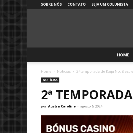
SOBRE NÓS
CONTATO
SEJA UM COLUNISTA
HOME
Home
Notícias
2ª temporada de Kaiju No. 8 estr
NOTÍCIAS
2ª TEMPORADA 
por
Austra Caroline
-
agosto 6, 2024