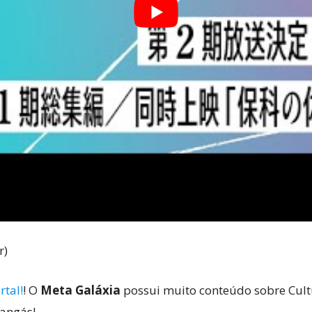
r)
rtal!
! O
Meta Galáxia
possui muito conteúdo sobre Cultu
mangás!