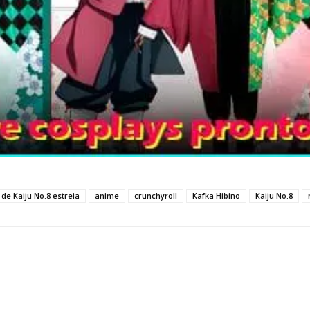
de Kaiju No.8 estreia
anime
crunchyroll
Kafka Hibino
Kaiju No.8