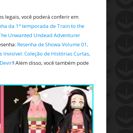
s legais, você poderá conferir em
ha da 1ª temporada de Train to the
 The Unwanted Undead Adventurer
resenha:
Resenha de Showa Volume 01,
Invisível: Coleção de Histórias Curtas,
Devir!
! Além disso, você também pode