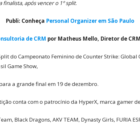
inalista, após vencer o 1º split
.
Publi: Conheça
Personal Organizer em São Paulo
Cultura
nsultoria de CRM
por Matheus Mello, Diretor de CR
plit do Campeonato Feminino de Counter Strike: Global O
asil Game Show,
Pop!
ara a grande final em 19 de dezembro.
tição conta com o patrocínio da HyperX, marca gamer de 
 Team, Black Dragons, AKV TEAM, Dynasty Girls, FURIA 