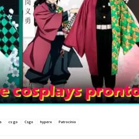
s
cs:go
Csgo
hyperx
Patrocínio