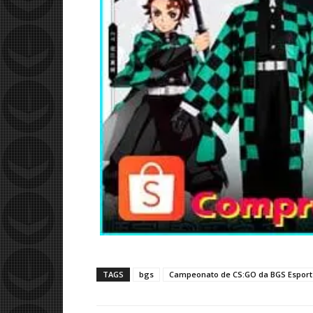
TAGS
bgs
Campeonato de CS:GO da BGS Esport