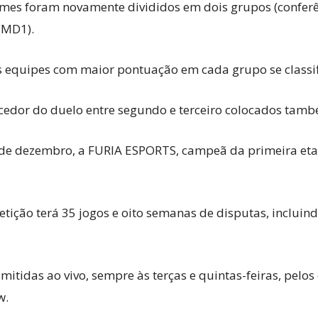
times foram novamente divididos em dois grupos (conferê
(MD1).
s equipes com maior pontuação em cada grupo se classifi
ncedor do duelo entre segundo e terceiro colocados ta
9 de dezembro, a FURIA ESPORTS, campeã da primeira et
ição terá 35 jogos e oito semanas de disputas, incluind
mitidas ao vivo, sempre às terças e quintas-feiras, pelos
w.