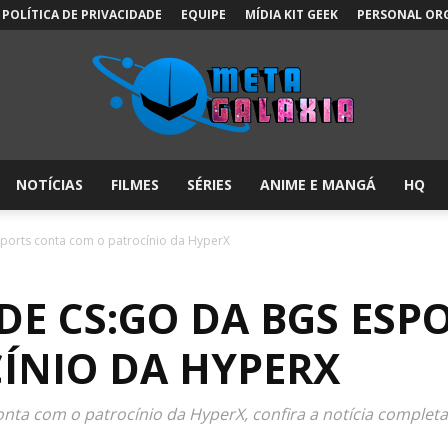
POLÍTICA DE PRIVACIDADE
EQUIPE
MÍDIA KIT GEEK
PERSONAL OR
NOTÍCIAS
FILMES
SÉRIES
ANIME E MANGÁ
HQ
Meta
orts conta com o patrocínio da HyperX
E CS:GO DA BGS ESP
Galáxia:
ÍNIO DA HYPERX
a com o patrocínio da HyperX, confira a notícia completa