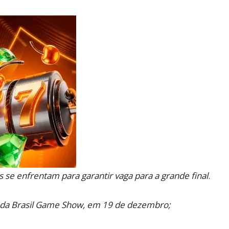
Reviews
e
notícias
 se enfrentam para garantir vaga para a grande final
.
 da Brasil Game Show, em 19 de dezembro;
sobre