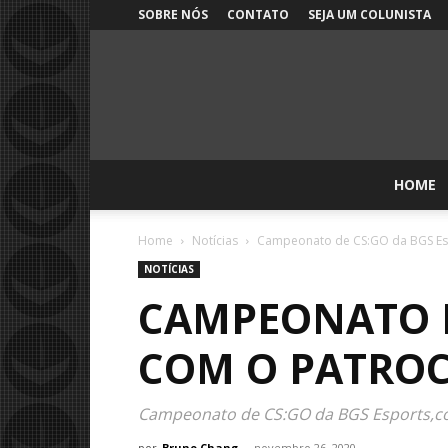
SOBRE NÓS
CONTATO
SEJA UM COLUNISTA
HOME
Home
Notícias
Campeonato de CS:GO da BGS Esp
NOTÍCIAS
CAMPEONATO D
COM O PATROC
Campeonato de CS:GO da BGS Esports,cont
por
Bruno Chang
-
novembro 26, 2020