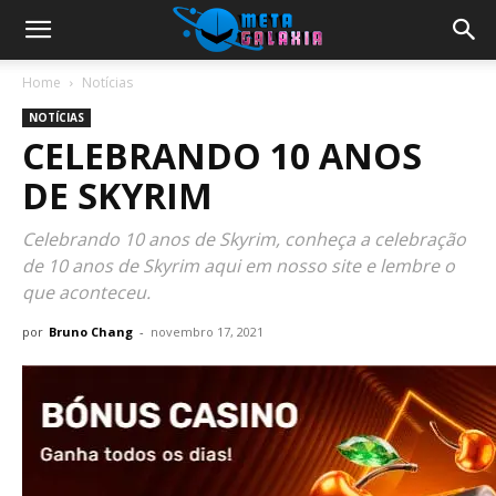
Home
Notícias
NOTÍCIAS
CELEBRANDO 10 ANOS
DE SKYRIM
Celebrando 10 anos de Skyrim, conheça a celebração
de 10 anos de Skyrim aqui em nosso site e lembre o
que aconteceu.
por
Bruno Chang
-
novembro 17, 2021