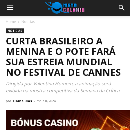
Home
Notícias
NOTÍCIAS
CURTA BRASILEIRO A
MENINA E O POTE FARÁ
SUA ESTREIA MUNDIAL
NO FESTIVAL DE CANNES
Dirigida por Valentina Homem, a animação será
exibida na mostra competitiva da Semana da Crítica
por
Elaine Dias
-
maio 8, 2024