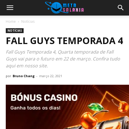
Home
Notícias
NOTÍCIAS
FALL GUYS TEMPORADA 4
Fall Guys Temporada 4, Quarta temporada de Fall
Guys vai para o futuro em 22 de março. Confira tudo
aqui em nosso site.
por
Bruno Chang
-
março 22, 2021