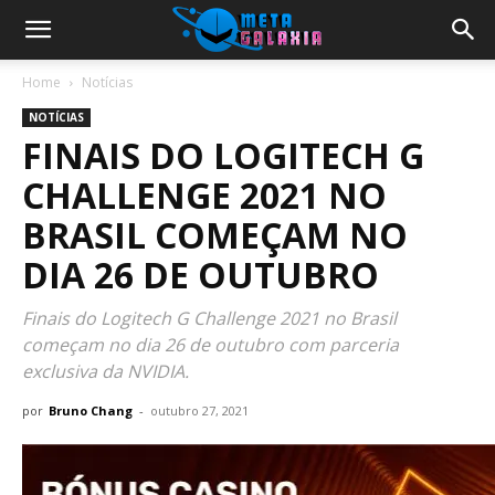
Home
Notícias
NOTÍCIAS
FINAIS DO LOGITECH G
CHALLENGE 2021 NO
BRASIL COMEÇAM NO
DIA 26 DE OUTUBRO
Finais do Logitech G Challenge 2021 no Brasil
começam no dia 26 de outubro com parceria
exclusiva da NVIDIA.
por
Bruno Chang
-
outubro 27, 2021