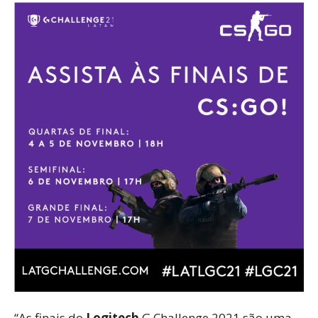
“As finais do
Logitech
G Challenge 2021 são uma