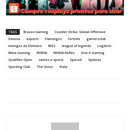
TAGS
Bravos Gaming
Counter Strike: Global Offensive
Detona
esports
Flamingos
fortnite
gamersclub
Inimigos do Dinheiro
INSS
league of legends
Logitech
Meta Gaming
NVIDIA
NVIDIA Reflex
One-X Gaming
Qualifies Open
santos e-sports
SpaceX
Spetnaz
Sporting Club
The Union
Xista