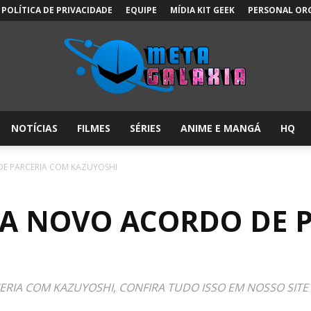
POLÍTICA DE PRIVACIDADE
EQUIPE
MÍDIA KIT GEEK
PERSONAL OR
NOTÍCIAS
FILMES
SÉRIES
ANIME E MANGÁ
HQ
Meta
E PARCERIA COM KAZUYOSHI
A NOVO ACORDO DE 
Galáxia:
RIA COM KAZUYOSHI, CONFIRA TUDO ISSO EM NOSSO SITE 