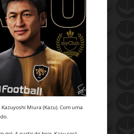
om Kazuyoshi Miura (Kazu). Com uma
ado.
 gol. A partir de hoje, Kazu será