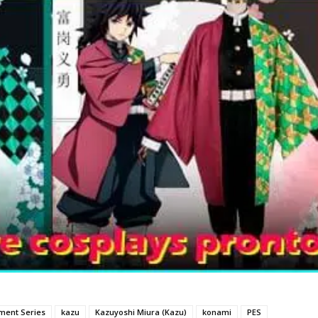
ment Series
kazu
Kazuyoshi Miura (Kazu)
konami
PES