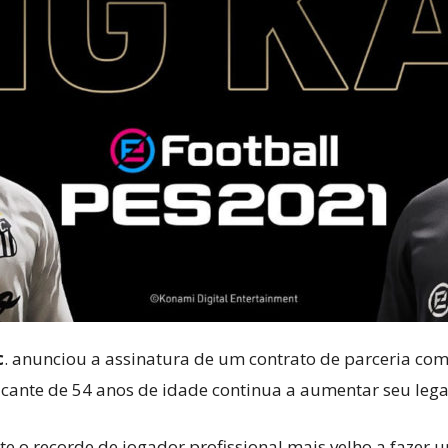
Cultura
Pop!
c
. anunciou a assinatura de um contrato de parceria c
tacante de 54 anos de idade continua a aumentar seu leg
 o recorde de jogador profissional mais velho a fazer um