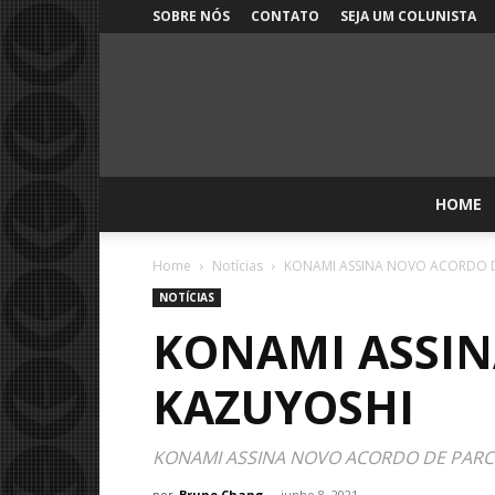
SOBRE NÓS
CONTATO
SEJA UM COLUNISTA
HOME
Home
Notícias
KONAMI ASSINA NOVO ACORDO D
NOTÍCIAS
KONAMI ASSIN
KAZUYOSHI
KONAMI ASSINA NOVO ACORDO DE PARCE
por
Bruno Chang
-
junho 8, 2021