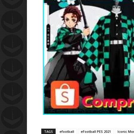
TAGS
efootball
eFootball PES 2021
Iconic Mo