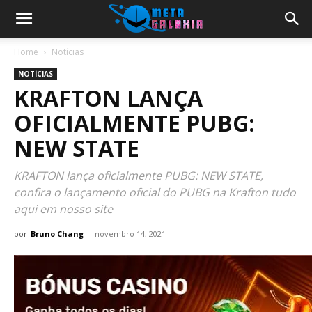
Home
Notícias
NOTÍCIAS
KRAFTON LANÇA
OFICIALMENTE PUBG:
NEW STATE
KRAFTON lança oficialmente PUBG: NEW STATE,
confira o lançamento oficial do PUBG na Krafton tudo
aqui em nosso site
por
Bruno Chang
-
novembro 14, 2021