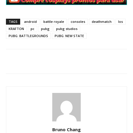
TAGS
android
battle royale
consoles
deathmatch
Ios
KRAFTON
pc
pubg
pubg studios
PUBG: BATTLEGROUNDS
PUBG: NEW STATE
Bruno Chang