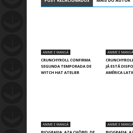
POST RELACIONADOS
MAIS DO AUTOR
ANIME E MANGÁ
ANIME E MANG
CRUNCHYROLL CONFIRMA
CRUNCHYROLL
SEGUNDA TEMPORADA DE
JÁ ESTÁ DISP
WITCH HAT ATELIER
AMÉRICA LAT
ANIME E MANGÁ
ANIME E MANG
BIOGRAFIA: AZA CHŌBEI, DE
BIOGRAFIA: A