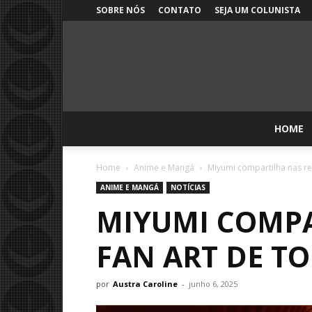
SOBRE NÓS
CONTATO
SEJA UM COLUNISTA
HOME
Home
Anime e Mangá
Miyumi compartilha nas re
ANIME E MANGÁ
NOTÍCIAS
MIYUMI COMPA
FAN ART DE TO
por
Austra Caroline
-
junho 6, 2025