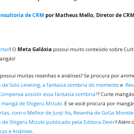
nsultoria de CRM
por Matheus Mello, Diretor de CR
rtal!
! O
Meta Galáxia
possui muito conteúdo sobre Cultu
mangás!
possui muitas resenhas e análises? Se procura por anime
 de Solo Leveling, a fantasia sombria do momento
e
Res
ompensa assistir essa fantasia sombria?
? Curte mangás?
 mangá de Shigeru Mizuki
. E se você procura por mangás
rtas, com o Melhor de Junji Ito
,
Resenha de GoGo Monste
 de Shigeru Mizuki publicado pela Editora Devir!
! Além 
cas e Análises
.