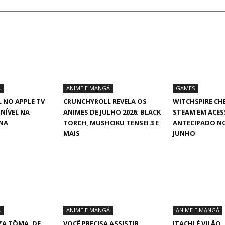
Á
ANIME E MANGÁ
GAMES
 NO APPLE TV
CRUNCHYROLL REVELA OS
WITCHSPIRE CH
ONÍVEL NA
ANIMES DE JULHO 2026: BLACK
STEAM EM ACE
INA
TORCH, MUSHOKU TENSEI 3 E
ANTECIPADO NO
MAIS
JUNHO
Á
ANIME E MANGÁ
ANIME E MANGÁ
ZA TŌMA, DE
VOCÊ PRECISA ASSISTIR
ITACHI É VILÃO