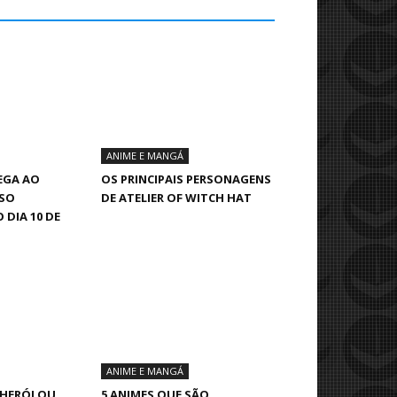
ANIME E MANGÁ
EGA AO
OS PRINCIPAIS PERSONAGENS
SSO
DE ATELIER OF WITCH HAT
 DIA 10 DE
ANIME E MANGÁ
, HERÓI OU
5 ANIMES QUE SÃO