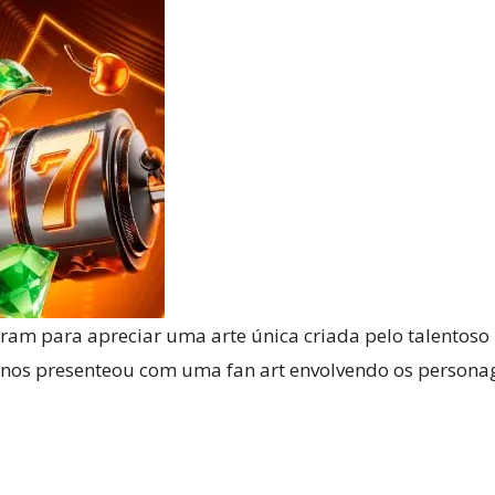
Reviews
e
notícias
iram para apreciar uma arte única criada pelo talento
nos presenteou com uma fan art envolvendo os persona
sobre