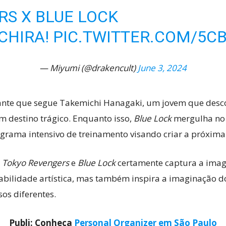
S X BLUE LOCK
CHIRA!
PIC.TWITTER.COM/5C
Cultura
— Miyumi (@drakencult)
June 3, 2024
te que segue Takemichi Hanagaki, um jovem que descobr
Pop!
 destino trágico. Enquanto isso,
Blue Lock
mergulha no 
grama intensivo de treinamento visando criar a próxima 
e
Tokyo Revengers
e
Blue Lock
certamente captura a imag
abilidade artística, mas também inspira a imaginação d
os diferentes.
Publi: Conheça
Personal Organizer em São Paulo