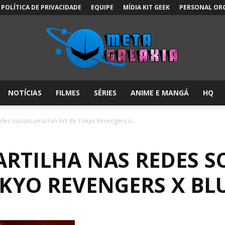
POLÍTICA DE PRIVACIDADE
EQUIPE
MÍDIA KIT GEEK
PERSONAL OR
NOTÍCIAS
FILMES
SÉRIES
ANIME E MANGÁ
HQ
Meta
des sociais uma Fan Art de Tokyo Revengers x...
RTILHA NAS REDES S
Galáxia:
KYO REVENGERS X BL