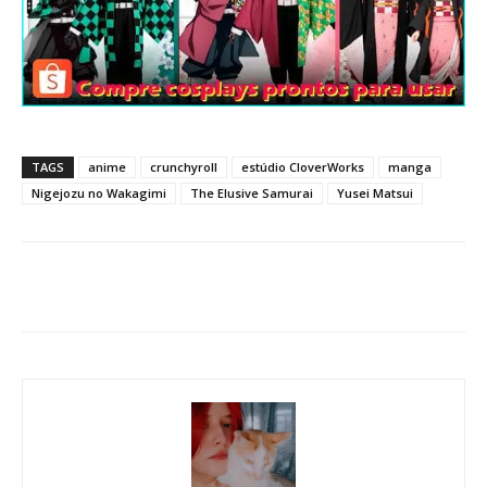
TAGS
anime
crunchyroll
estúdio CloverWorks
manga
Nigejozu no Wakagimi
The Elusive Samurai
Yusei Matsui