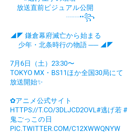
放送直前ビジュアル公開
┈┈••꧂
◢◤ 鎌倉幕府滅亡から始まる
少年・北条時行の物語 ── ◢◤
7月6日（土）23:30〜
TOKYO MX・BS11ほか全国30局にて
放送開始✨
✿アニメ公式サイト
HTTPS://T.CO/3DLJCD2OVL
#逃げ若
#
鬼ごっこの日
PIC.TWITTER.COM/C12XWWQNYW