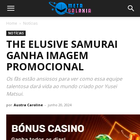
Home
Notícias
NOTÍCIAS
THE ELUSIVE SAMURAI
GANHA IMAGEM
PROMOCIONAL
Os fãs estão ansiosos para ver como essa equipe
talentosa dará vida ao mundo criado por Yusei
Matsui.
por
Austra Caroline
-
junho 20, 2024