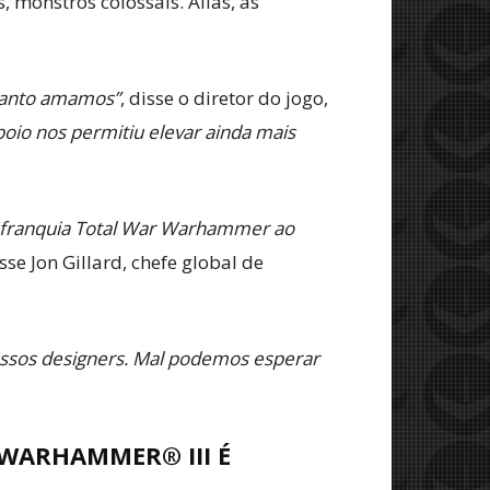
 monstros colossais. Aliás, as
 tanto amamos”
, disse o diretor do jogo,
poio nos permitiu elevar ainda mais
 franquia Total War Warhammer ao
isse Jon Gillard, chefe global de
nossos designers. Mal podemos esperar
WARHAMMER® III É