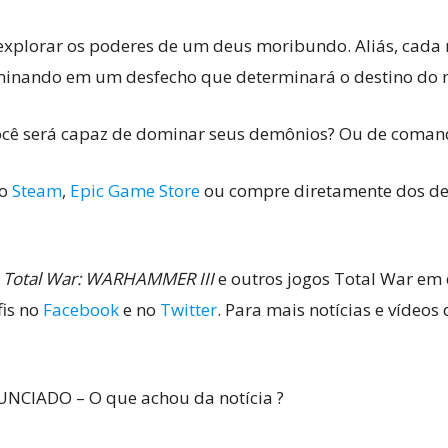
 explorar os poderes de um deus moribundo. Aliás, cada 
lminando em um desfecho que determinará o destino do
 Você será capaz de dominar seus demônios? Ou de coman
o
Steam
,
Epic Game Store
ou compre diretamente dos d
e
Total War: WARHAMMER III
e outros jogos Total War em
fis no
Facebook
e no
Twitter
. Para mais notícias e vídeos
CIADO – O que achou da notícia ?