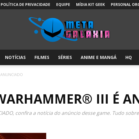
POLÍTICA DE PRIVACIDADE
EQUIPE
MÍDIA KIT GEEK
PERSONAL OR
NOTÍCIAS
FILMES
SÉRIES
ANIME E MANGÁ
HQ
Meta
É ANUNCIADO
WARHAMMER® III É 
Galáxia:
O, confira a notícia do anúncio desse game. Tudo sobre 