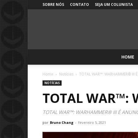
SOBRE NÓS
CONTATO
SEJA UM COLUNISTA
HOME
Home
Notícias
TOTAL WAR™: WARHAMMER® III 
NOTÍCIAS
TOTAL WAR™: 
TOTAL WAR™: WARHAMMER® III É ANUNCIAD
por
Bruno Chang
-
fevereiro 5, 2021