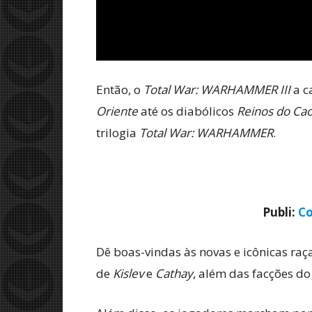
Então, o
Total War: WARHAMMER III
a c
Oriente
até os diabólicos
Reinos do Ca
trilogia
Total War: WARHAMMER
.
Publi:
Co
Dê boas-vindas às novas e icônicas raç
de
Kislev
e
Cathay
, além das facções d