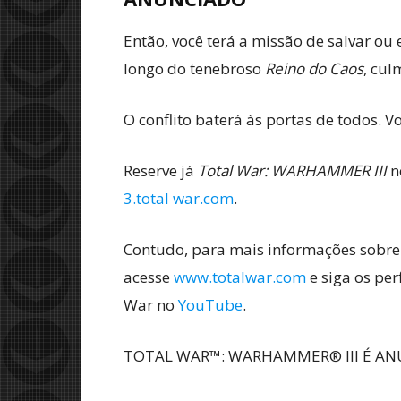
Então, você terá a missão de salvar ou
longo do tenebroso
Reino do Caos
, cu
O conflito baterá às portas de todos.
Reserve já
Total War: WARHAMMER III
n
3.total war.com
.
Contudo, para mais informações sobr
acesse
www.totalwar.com
e siga os per
War no
YouTube
.
TOTAL WAR™: WARHAMMER® III É ANUN