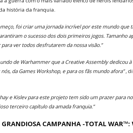
a guerra com o mais variado elenco de heróis lendários,
a história da franquia.
começo, foi criar uma jornada incrível por este mundo que
garantiram o sucesso dos dois primeiros jogos. Tamanho a
para ver todos desfrutarem da nossa visão.”
 mundo de Warhammer que a Creative Assembly dedicou à
s nós, da Games Workshop, e para os fãs mundo afora”
, d
athay e Kislev para este projeto tem sido um prazer para 
oso terceiro capítulo da amada franquia.”
 GRANDIOSA CAMPANHA -TOTAL WAR™: 