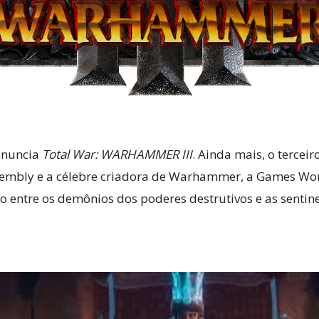
Cultura
anuncia
Total War: WARHAMMER III
. Ainda mais, o tercei
Pop!
embly e a célebre criadora de Warhammer, a Games Work
 entre os demônios dos poderes destrutivos e as senti