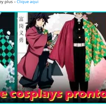
ney plus –
Clique aqui