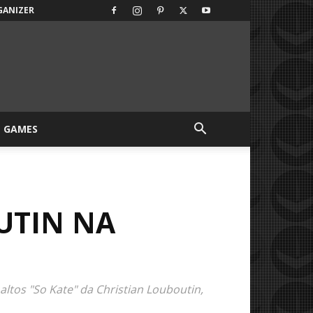
GANIZER
GAMES
UTIN NA
altos "So Kate" da Christian Louboutin,