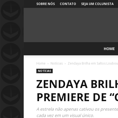
SOBRE NÓS
CONTATO
SEJA UM COLUNISTA
HOME
Home
Notícias
Zendaya Brilha em Saltos Loubout
NOTÍCIAS
ZENDAYA BRIL
PREMIERE DE 
A estrela não apenas cativou os presente
cada vez em um visual único.