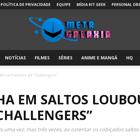
POLÍTICA DE PRIVACIDADE
EQUIPE
MÍDIA KIT GEEK
PERSONAL OR
NOTÍCIAS
FILMES
SÉRIES
ANIME E MANGÁ
HQ
Meta
in na Premiere de “Challengers”
HA EM SALTOS LOUBO
Galáxia:
“CHALLENGERS”
s uma vez, mas três vezes, ao ostentar os cobiçados saltos 