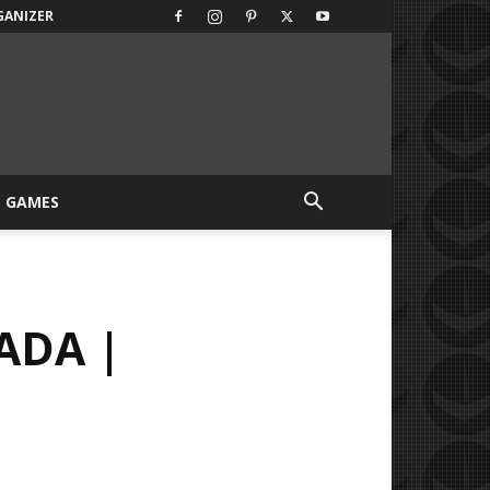
GANIZER
GAMES
ADA |