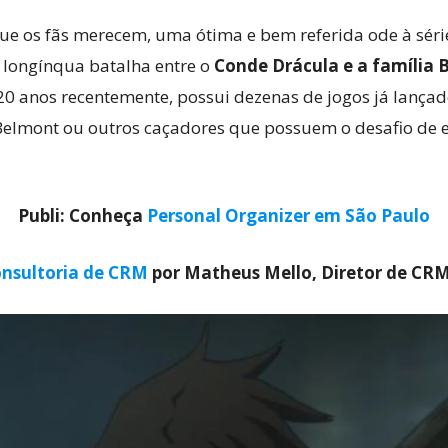
 os fãs merecem, uma ótima e bem referida ode à série
 longínqua batalha entre o
Conde Drácula e a família 
0 anos recentemente, possui dezenas de jogos já lançado
elmont ou outros caçadores que possuem o desafio de e
Publi: Conheça
Personal Organizer em São Paulo
nsultoria de CRM
por Matheus Mello, Diretor de CR