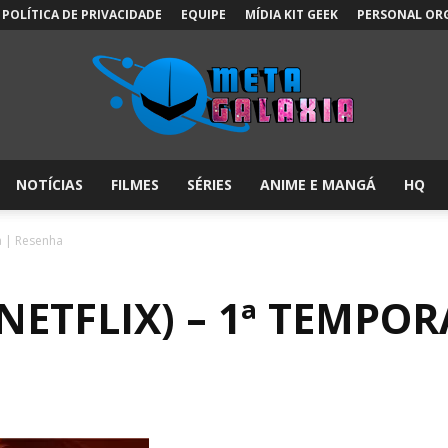
POLÍTICA DE PRIVACIDADE
EQUIPE
MÍDIA KIT GEEK
PERSONAL OR
NOTÍCIAS
FILMES
SÉRIES
ANIME E MANGÁ
HQ
Meta
a | Resenha
NETFLIX) – 1ª TEMPOR
Galáxia: