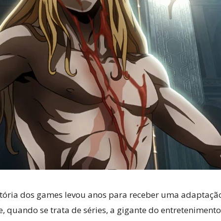
Cultura
Pop!
tória dos games levou anos para receber uma adaptação
e, quando se trata de séries, a gigante do entretenimen