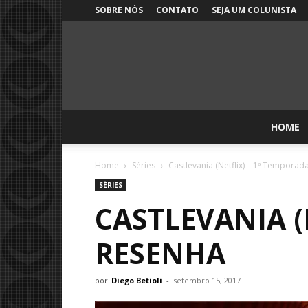
SOBRE NÓS
CONTATO
SEJA UM COLUNISTA
HOME
Home
Séries
Castlevania (Netflix) – 1ª Temporad
SÉRIES
CASTLEVANIA (
RESENHA
por
Diego Betioli
-
setembro 15, 2017