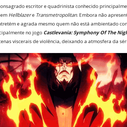
 consagrado escritor e quadrinista conhecido principalme
e em
Hellblazer
e
Transmetropolitan
. Embora não apresent
 entretém e agrada mesmo quem não está ambientado com
ncipalmente no jogo
Castlevania: Symphony Of The Nig
nas viscerais de violência, deixando a atmosfera da sér