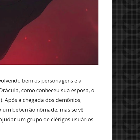
nvolvendo bem os personagens e a
Drácula, como conheceu sua esposa, o
ia). Após a chegada dos demônios,
mo um beberrão nômade, mas se vê
 ajudar um grupo de clérigos usuários