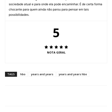
sociedade atual e para onde ela pode encaminhar. É de certa forma
chocante para quem ainda não parou para pensar em tais
possibilidades.
5
NOTA GERAL
TAGS
hbo
years and years
years and years hbo