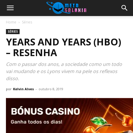
Home
Séries
SÉRIES
YEARS AND YEARS (HBO)
– RESENHA
Com o passar dos anos, a sociedade como um todo
vai mudando e os Lyons vivem na pele os reflexos
disso.
por
Kelvin Alves
-
outubro 8, 2019