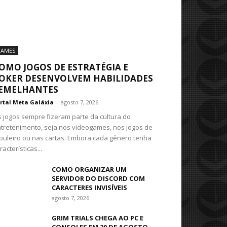
AMES
OMO JOGOS DE ESTRATÉGIA E
OKER DESENVOLVEM HABILIDADES
EMELHANTES
rtal Meta Galáxia
-
agosto 7, 2026
 jogos sempre fizeram parte da cultura do
tretenimento, seja nos videogames, nos jogos de
buleiro ou nas cartas. Embora cada gênero tenha
racterísticas...
COMO ORGANIZAR UM
SERVIDOR DO DISCORD COM
CARACTERES INVISÍVEIS
agosto 7, 2026
GRIM TRIALS CHEGA AO PC E