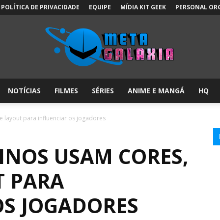
POLÍTICA DE PRIVACIDADE
EQUIPE
MÍDIA KIT GEEK
PERSONAL OR
NOTÍCIAS
FILMES
SÉRIES
ANIME E MANGÁ
HQ
Meta
 layout para influenciar os jogadores
INOS USAM CORES,
Galáxia:
T PARA
OS JOGADORES