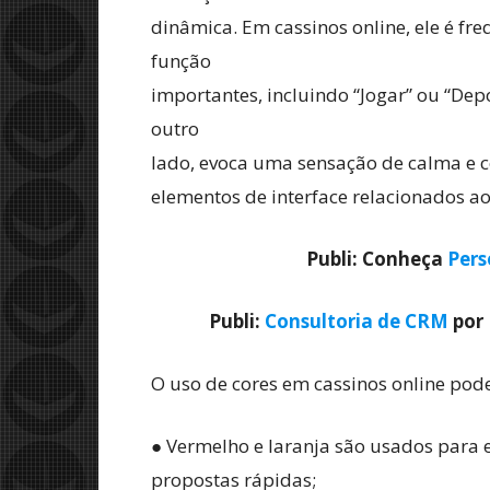
dinâmica. Em cassinos online, ele é fr
função
importantes, incluindo “Jogar” ou “Depos
outro
lado, evoca uma sensação de calma e 
elementos de interface relacionados ao
Publi: Conheça
Pers
Publi:
Consultoria de CRM
por 
O uso de cores em cassinos online pode
● Vermelho e laranja são usados ​​para 
propostas rápidas;