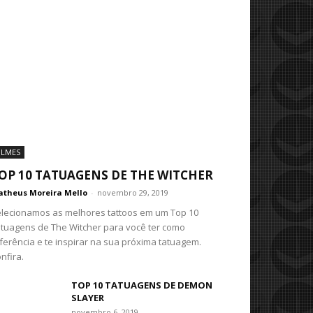
ILMES
OP 10 TATUAGENS DE THE WITCHER
theus Moreira Mello
-
novembro 29, 2019
lecionamos as melhores tattoos em um Top 10
tuagens de The Witcher para você ter como
ferência e te inspirar na sua próxima tatuagem.
nfira.
TOP 10 TATUAGENS DE DEMON
SLAYER
novembro 6, 2019