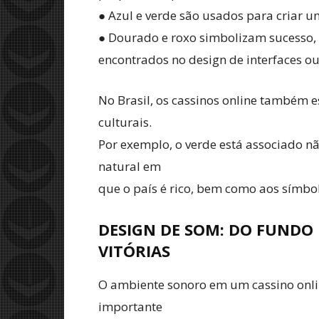
● Azul e verde são usados ​​para criar 
● Dourado e roxo simbolizam sucesso, r
encontrados no design de interfaces o
No Brasil, os cassinos online também 
culturais.
Por exemplo, o verde está associado n
natural em
que o país é rico, bem como aos símbol
DESIGN DE SOM: DO FUNDO
VITÓRIAS
O ambiente sonoro em um cassino on
importante