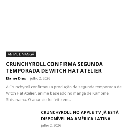
ANIME E MANGÁ
CRUNCHYROLL CONFIRMA SEGUNDA
TEMPORADA DE WITCH HAT ATELIER
Elaine Dias
-
julho 2, 2026
A Crunchyroll confirmou a produção da segunda temporada de
Witch Hat Atelier, anime baseado no mangá de Kamome
Shirahama. O anúncio foi feito em...
CRUNCHYROLL NO APPLE TV JÁ ESTÁ
DISPONÍVEL NA AMÉRICA LATINA
julho 2, 2026