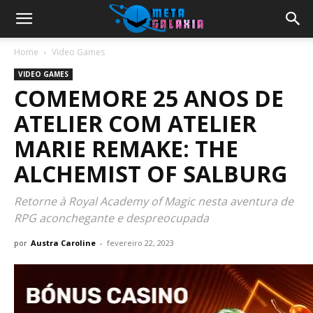
Home
Video Games
VIDEO GAMES
COMEMORE 25 ANOS DE
ATELIER COM ATELIER
MARIE REMAKE: THE
ALCHEMIST OF SALBURG
Retorne à Royal Academy of Magic nesta aventura de
RPG aconchegante e despreocupada
por
Austra Caroline
-
fevereiro 22, 2023