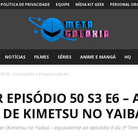
POLÍTICA DE PRIVACIDADE
EQUIPE
MÍDIA KIT GEEK
PERSONAL OR
NOTÍCIAS
FILMES
SÉRIES
ANIME E MANGÁ
HQ
Meta
 S3 E6 – Acompanhe a 3ª temporada de...
EPISÓDIO 50 S3 E6 
Galáxia:
 DE KIMETSU NO YAIB
r (Kimetsu no Yaiba) – equivalente ao episódio 6 da 3ª Te