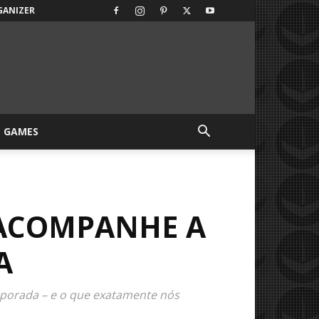
GANIZER
GAMES
– ACOMPANHE A
A
mporada – e o que exatamente nós