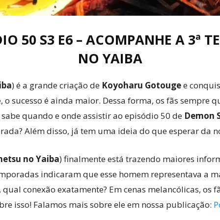
IO 50 S3 E6 – ACOMPANHE A 3ª 
NO YAIBA
iba
) é a grande criação de
Koyoharu Gotouge
e conquis
e, o sucesso é ainda maior. Dessa forma, os fãs sempre
Já sabe quando e onde assistir ao episódio 50 de
Demon S
orada? Além disso, já tem uma ideia do que esperar da 
etsu no Yaiba
) finalmente está trazendo maiores infor
temporadas indicaram que esse homem representava a m
 qual conexão exatamente? Em cenas melancólicas, os f
re isso! Falamos mais sobre ele em nossa publicação:
P