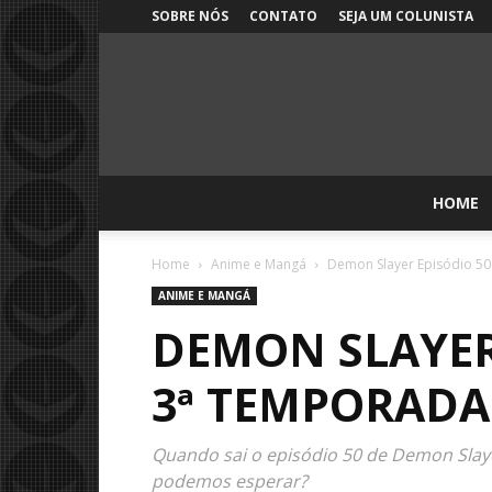
SOBRE NÓS
CONTATO
SEJA UM COLUNISTA
HOME
Home
Anime e Mangá
Demon Slayer Episódio 50
ANIME E MANGÁ
DEMON SLAYER 
3ª TEMPORADA
Quando sai o episódio 50 de Demon Slaye
podemos esperar?