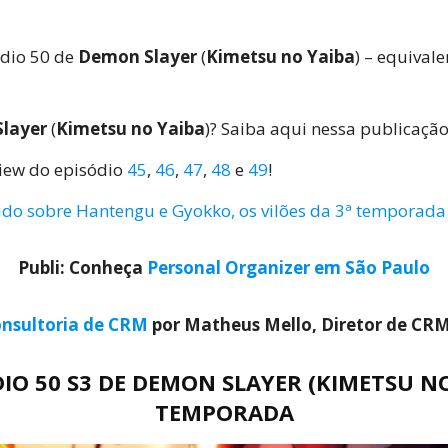
ódio 50 de
Demon Slayer
(
Kimetsu no Yaiba
) – equival
layer
(
Kimetsu no Yaiba
)? Saiba aqui nessa publicação
view do episódio
45
,
46
,
47
,
48
e
49
!
do sobre Hantengu e Gyokko, os vilões da 3ª temporada
Publi: Conheça
Personal Organizer em São Paulo
nsultoria de CRM
por Matheus Mello, Diretor de CR
O 50 S3 DE DEMON SLAYER (KIMETSU NO 
TEMPORADA