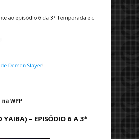
ente ao episódio 6 da 3ª Temporada e o
!
 de Demon Slayer
!
M na WPP
YAIBA) – EPISÓDIO 6 A 3ª