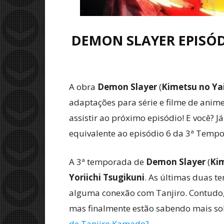
DEMON SLAYER EPISÓD
A obra
Demon Slayer
(
Kimetsu no Ya
adaptações para série e filme de anim
assistir ao próximo episódio! E você? 
equivalente ao episódio 6 da 3ª Temp
A 3ª temporada de
Demon Slayer
(
Kim
Yoriichi Tsugikuni
. As últimas duas 
alguma conexão com Tanjiro. Contudo,
mas finalmente estão sabendo mais sob
de Tanjiro Kamado?