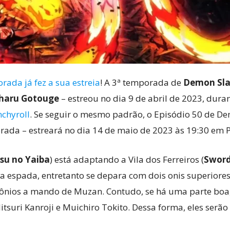
ada já fez a sua estreia
! A 3ª temporada de
Demon Sla
haru Gotouge
– estreou no dia 9 de abril de 2023, dura
chyroll
. Se seguir o mesmo padrão, o Episódio 50 de De
ada – estreará no dia 14 de maio de 2023 às 19:30 em Po
su no Yaiba
) está adaptando a Vila dos Ferreiros (
Sword
ova espada, entretanto se depara com dois onis superior
ônios a mando de Muzan. Contudo, se há uma parte boa,
tsuri Kanroji e Muichiro Tokito. Dessa forma, eles serão