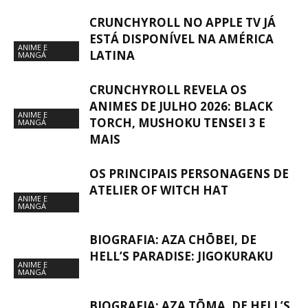
CRUNCHYROLL NO APPLE TV JÁ
ESTÁ DISPONÍVEL NA AMÉRICA
ANIME E
LATINA
MANGÁ
CRUNCHYROLL REVELA OS
ANIMES DE JULHO 2026: BLACK
ANIME E
TORCH, MUSHOKU TENSEI 3 E
MANGÁ
MAIS
OS PRINCIPAIS PERSONAGENS DE
ATELIER OF WITCH HAT
ANIME E
MANGÁ
BIOGRAFIA: AZA CHŌBEI, DE
HELL’S PARADISE: JIGOKURAKU
ANIME E
MANGÁ
BIOGRAFIA: AZA TŌMA, DE HELL’S