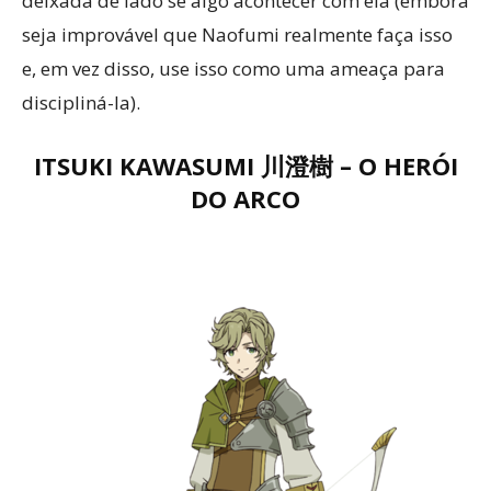
deixada de lado se algo acontecer com ela (embora
seja improvável que Naofumi realmente faça isso
e, em vez disso, use isso como uma ameaça para
discipliná-la).
ITSUKI KAWASUMI 川澄樹
– O HERÓI
DO ARCO