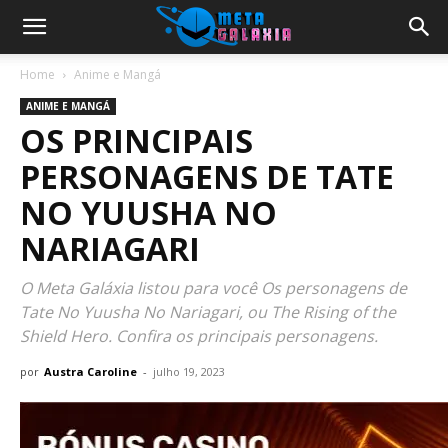
Home
Anime e Mangá
ANIME E MANGÁ
OS PRINCIPAIS
PERSONAGENS DE TATE
NO YUUSHA NO
NARIAGARI
O Meta Galáxia listou para você Os personagens de
Tate No Yuusha No Nariagari, ou The Rising of the
Shield Hero. Confira os principais personagens.
por
Austra Caroline
-
julho 19, 2023