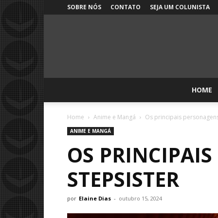
SOBRE NÓS
CONTATO
SEJA UM COLUNISTA
HOME
Home
Anime e Mangá
Os principais personagens
ANIME E MANGÁ
OS PRINCIPAI
STEPSISTER
por
Elaine Dias
-
outubro 15, 2024