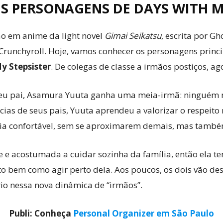
IS PERSONAGENS DE DAYS WITH M
o em anime da light novel
Gimai Seikatsu
, escrita por G
Crunchyroll. Hoje, vamos conhecer os personagens princ
y Stepsister
. De colegas de classe a irmãos postiços, a
eu pai, Asamura Yuuta ganha uma meia-irmã: ninguém m
cias de seus pais, Yuuta aprendeu a valorizar o respeito
a confortável, sem se aproximarem demais, mas també
 e acostumada a cuidar sozinha da família, então ela te
to bem como agir perto dela. Aos poucos, os dois vão de
io nessa nova dinâmica de “irmãos”.
Publi: Conheça
Personal Organizer em São Paulo