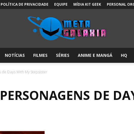
POLÍTICA DE PRIVACIDADE
EQUIPE
MÍDIA KIT GEEK
PERSONAL OR
NOTÍCIAS
FILMES
SÉRIES
ANIME E MANGÁ
HQ
Meta
 de Days With My Stepsister
S PERSONAGENS DE DA
Galáxia: