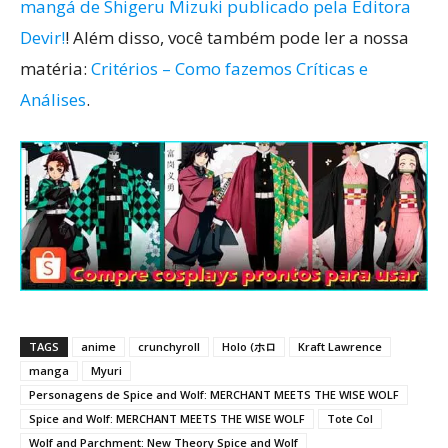
mangá de Shigeru Mizuki publicado pela Editora
Devir!
! Além disso, você também pode ler a nossa
matéria:
Critérios – Como fazemos Críticas e
Análises
.
TAGS
anime
crunchyroll
Holo (ホロ
Kraft Lawrence
manga
Myuri
Personagens de Spice and Wolf: MERCHANT MEETS THE WISE WOLF
Spice and Wolf: MERCHANT MEETS THE WISE WOLF
Tote Col
Wolf and Parchment: New Theory Spice and Wolf