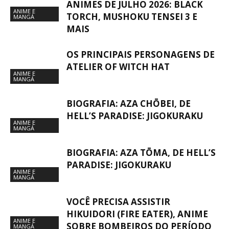
ANIMES DE JULHO 2026: BLACK
ANIME E
TORCH, MUSHOKU TENSEI 3 E
MANGÁ
MAIS
OS PRINCIPAIS PERSONAGENS DE
ATELIER OF WITCH HAT
ANIME E
MANGÁ
BIOGRAFIA: AZA CHŌBEI, DE
HELL’S PARADISE: JIGOKURAKU
ANIME E
MANGÁ
BIOGRAFIA: AZA TŌMA, DE HELL’S
PARADISE: JIGOKURAKU
ANIME E
MANGÁ
VOCÊ PRECISA ASSISTIR
HIKUIDORI (FIRE EATER), ANIME
ANIME E
SOBRE BOMBEIROS DO PERÍODO
MANGÁ