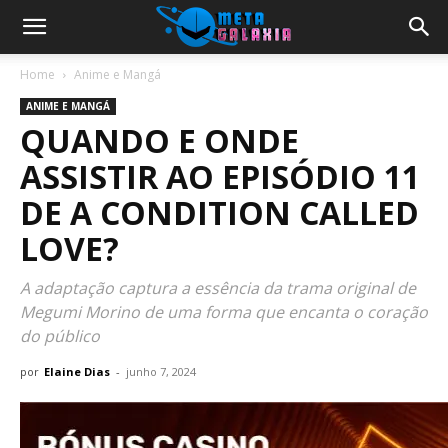
Home
Anime e Mangá
ANIME E MANGÁ
QUANDO E ONDE
ASSISTIR AO EPISÓDIO 11
DE A CONDITION CALLED
LOVE?
A adaptação captura a essência da trama original de
Megumi Morino de uma forma que encanta o coração
do público
por
Elaine Dias
-
junho 7, 2024