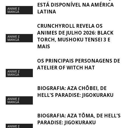
ESTÁ DISPONÍVEL NA AMÉRICA
ANIME E
LATINA
MANGÁ
CRUNCHYROLL REVELA OS
ANIMES DE JULHO 2026: BLACK
ANIME E
TORCH, MUSHOKU TENSEI 3 E
MANGÁ
MAIS
OS PRINCIPAIS PERSONAGENS DE
ATELIER OF WITCH HAT
ANIME E
MANGÁ
BIOGRAFIA: AZA CHŌBEI, DE
HELL’S PARADISE: JIGOKURAKU
ANIME E
MANGÁ
BIOGRAFIA: AZA TŌMA, DE HELL’S
PARADISE: JIGOKURAKU
ANIME E