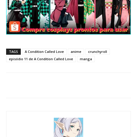
TAGS
A Condition Called Love
anime
crunchyroll
episódio 11 de A Condition Called Love
manga