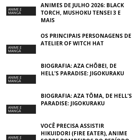
ANIMES DE JULHO 2026: BLACK
ANIME E
TORCH, MUSHOKU TENSEI 3 E
MANGÁ
MAIS
OS PRINCIPAIS PERSONAGENS DE
ATELIER OF WITCH HAT
ANIME E
MANGÁ
BIOGRAFIA: AZA CHŌBEI, DE
HELL’S PARADISE: JIGOKURAKU
ANIME E
MANGÁ
BIOGRAFIA: AZA TŌMA, DE HELL’S
PARADISE: JIGOKURAKU
ANIME E
MANGÁ
VOCÊ PRECISA ASSISTIR
HIKUIDORI (FIRE EATER), ANIME
ANIME E