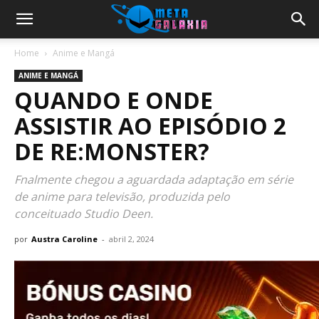
Home
Anime e Mangá
ANIME E MANGÁ
QUANDO E ONDE
ASSISTIR AO EPISÓDIO 2
DE RE:MONSTER?
Fnalmente chegou a aguardada adaptação em série
de anime para televisão, produzida pelo
conceituado Studio Deen.
por
Austra Caroline
-
abril 2, 2024