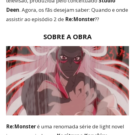
televisão, produzida pelo conceituado
Studio
Deen
. Agora, os fãs desejam saber: Quando e onde
assistir ao episódio 2 de
Re:Monster
??
SOBRE A OBRA
Re:Monster
é uma renomada série de light novel