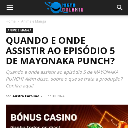
Home
Anime e Mangá
ANIME E MANGÁ
QUANDO E ONDE
ASSISTIR AO EPISÓDIO 5
DE MAYONAKA PUNCH?
Quando e onde assistir ao episódio 5 de MAYONAKA
PUNCH? Além disso, sobre o que se trata a produção?
Confira aqui!
por
Austra Caroline
-
julho 30, 2024