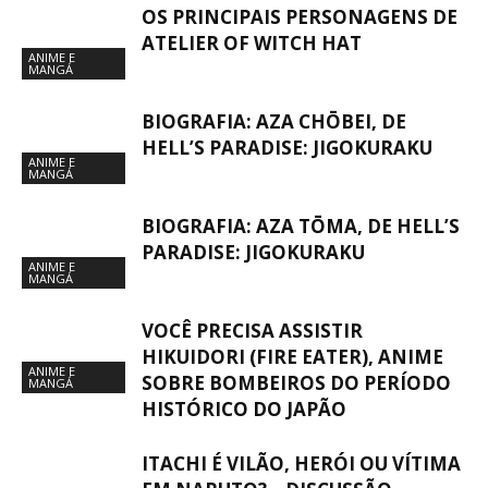
OS PRINCIPAIS PERSONAGENS DE
ATELIER OF WITCH HAT
ANIME E
MANGÁ
BIOGRAFIA: AZA CHŌBEI, DE
HELL’S PARADISE: JIGOKURAKU
ANIME E
MANGÁ
BIOGRAFIA: AZA TŌMA, DE HELL’S
PARADISE: JIGOKURAKU
ANIME E
MANGÁ
VOCÊ PRECISA ASSISTIR
HIKUIDORI (FIRE EATER), ANIME
ANIME E
SOBRE BOMBEIROS DO PERÍODO
MANGÁ
HISTÓRICO DO JAPÃO
ITACHI É VILÃO, HERÓI OU VÍTIMA