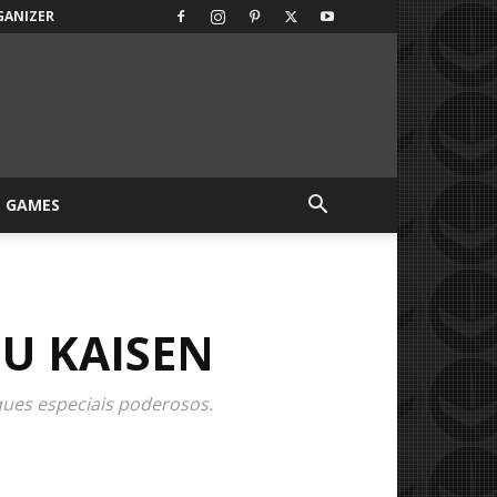
GANIZER
GAMES
SU KAISEN
ques especiais poderosos.