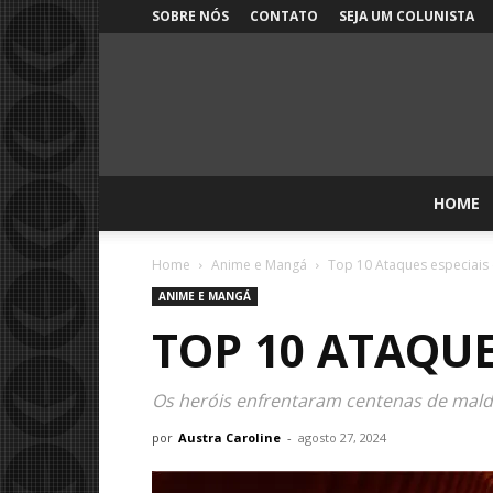
SOBRE NÓS
CONTATO
SEJA UM COLUNISTA
HOME
Home
Anime e Mangá
Top 10 Ataques especiais 
ANIME E MANGÁ
TOP 10 ATAQUE
Os heróis enfrentaram centenas de maldi
por
Austra Caroline
-
agosto 27, 2024