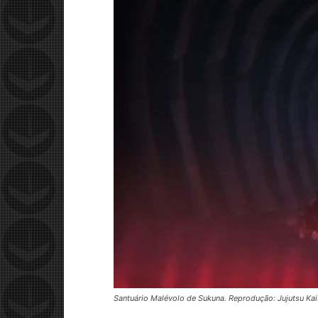
Santuário Malévolo de Sukuna. Reprodução: Jujutsu Ka