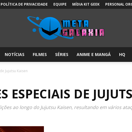
POLÍTICA DE PRIVACIDADE
EQUIPE
MÍDIA KIT GEEK
PERSONAL OR
NOTÍCIAS
FILMES
SÉRIES
ANIME E MANGÁ
HQ
Meta
de Jujutsu Kaisen
S ESPECIAIS DE JUJUT
Galáxia:
ções ao longo do Jujutsu Kaisen, resultando em vários ata