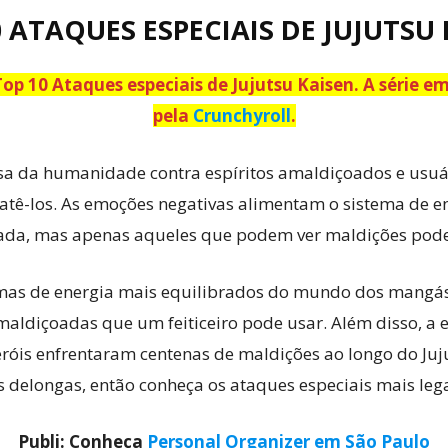
 ATAQUES ESPECIAIS DE JUJUTSU
 Top 10 Ataques especiais de Jujutsu Kaisen. A série 
pela
Crunchyroll
.
efesa da humanidade contra espíritos amaldiçoados e usu
atê-los. As emoções negativas alimentam o sistema de 
a, mas apenas aqueles que podem ver maldições podem 
mas de energia mais equilibrados do mundo dos mangás
amaldiçoadas que um feiticeiro pode usar. Além disso, a 
róis enfrentaram centenas de maldições ao longo do Juju
 delongas, então conheça os ataques especiais mais leg
Publi: Conheça
Personal Organizer em São Paulo