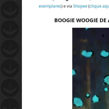
exemplares
) e via
Shopee
(
clique aqu
BOOGIE WOOGIE DE