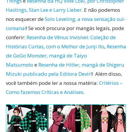
Things
e
Resenha da HQ Vote Loki, por Christopher
Hastings, Stan Lee e Larry Lieber
. E não podemos
nos esquecer de
Solo Leveling, a nova sensação sul-
coreana!
! Se você procura por mangás legais, pode
conferir:
Resenha de Vênus Invisível: Coleção de
Histórias Curtas, com o Melhor de Junji Ito
,
Resenha
de GoGo Monster, mangá de Taiyo
Matsumoto
e
Resenha de Hitler, mangá de Shigeru
Mizuki publicado pela Editora Devir!
! Além disso,
você também pode ler a nossa matéria:
Critérios –
Como fazemos Críticas e Análises
.