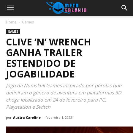
Home
Games
GAMES
CLIVE ‘N’ WRENCH
GANHA TRAILER
ESTENDIDO DE
JOGABILIDADE
Jogo da Numskull Games inspirado por pérolas que
definiram o gênero de aventura em plataformas 3D
chega localizado em 24 de fevereiro para PC,
Playstation e Switch
por
Austra Caroline
-
fevereiro 1, 2023