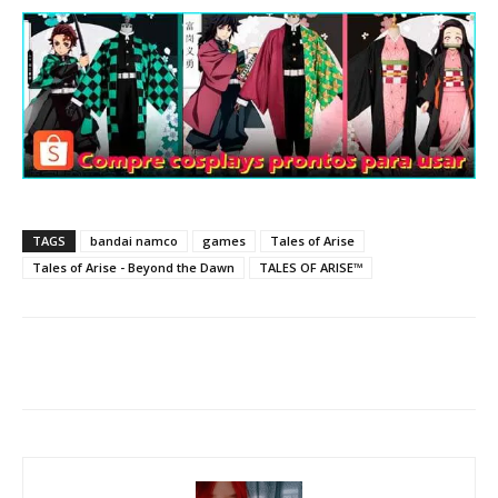
TAGS
bandai namco
games
Tales of Arise
Tales of Arise - Beyond the Dawn
TALES OF ARISE™