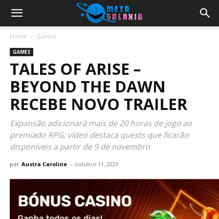
Home
Games
GAMES
TALES OF ARISE –
BEYOND THE DAWN
RECEBE NOVO TRAILER
Expansão adicionará mais de 20 horas de jogo ao
premiado RPG; vídeo destaca quests que ficarão
disponíveis a partir de 9 de novembro
por
Austra Caroline
-
outubro 11, 2023