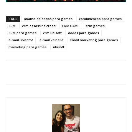
TAGS
analise de dados para games
comunicação para games
CRM
crm assassins creed
CRM GAME
crm games
CRM para games
crm ubisoft
dados para games
e-mail ubisofot
e-mail valhalla
email marketing para games
marketing para games
ubisoft