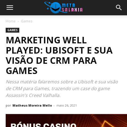
Home
Games
GAMES
MARKETING WELL
PLAYED: UBISOFT E SUA
VISÃO DE CRM PARA
GAMES
Nessa matéria falaremos sobre a Ubisoft e sua visão
de CRM para Games, trazendo um case do game
Assassin's Creed Valhalla.
por
Matheus Moreira Mello
-
maio 26, 2021