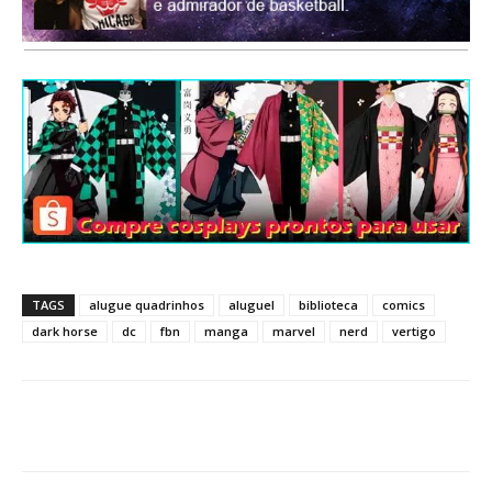
TAGS
alugue quadrinhos
aluguel
biblioteca
comics
dark horse
dc
fbn
manga
marvel
nerd
vertigo