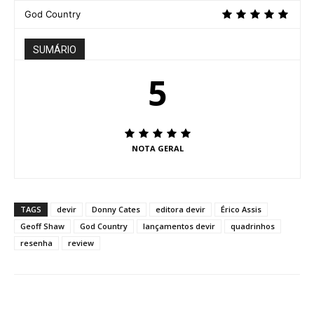
God Country
SUMÁRIO
5
NOTA GERAL
TAGS
devir
Donny Cates
editora devir
Érico Assis
Geoff Shaw
God Country
lançamentos devir
quadrinhos
resenha
review