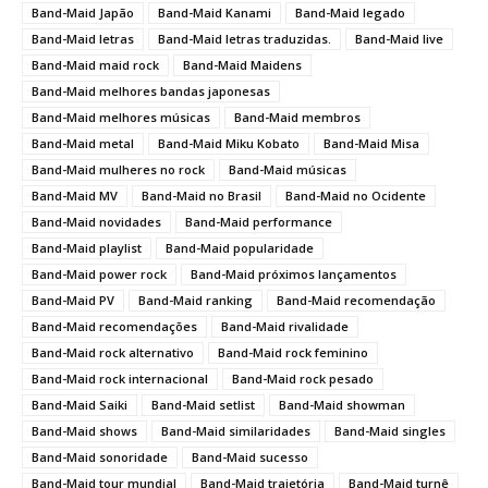
Band-Maid Japão
Band-Maid Kanami
Band-Maid legado
Band-Maid letras
Band-Maid letras traduzidas.
Band-Maid live
Band-Maid maid rock
Band-Maid Maidens
Band-Maid melhores bandas japonesas
Band-Maid melhores músicas
Band-Maid membros
Band-Maid metal
Band-Maid Miku Kobato
Band-Maid Misa
Band-Maid mulheres no rock
Band-Maid músicas
Band-Maid MV
Band-Maid no Brasil
Band-Maid no Ocidente
Band-Maid novidades
Band-Maid performance
Band-Maid playlist
Band-Maid popularidade
Band-Maid power rock
Band-Maid próximos lançamentos
Band-Maid PV
Band-Maid ranking
Band-Maid recomendação
Band-Maid recomendações
Band-Maid rivalidade
Band-Maid rock alternativo
Band-Maid rock feminino
Band-Maid rock internacional
Band-Maid rock pesado
Band-Maid Saiki
Band-Maid setlist
Band-Maid showman
Band-Maid shows
Band-Maid similaridades
Band-Maid singles
Band-Maid sonoridade
Band-Maid sucesso
Band-Maid tour mundial
Band-Maid trajetória
Band-Maid turnê