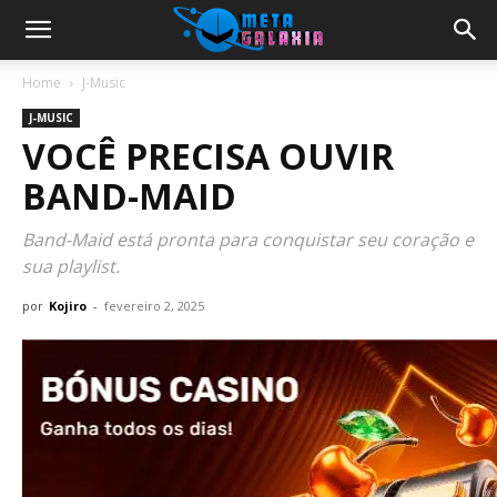
Home
J-Music
J-MUSIC
VOCÊ PRECISA OUVIR
BAND-MAID
Band-Maid está pronta para conquistar seu coração e
sua playlist.
por
Kojiro
-
fevereiro 2, 2025