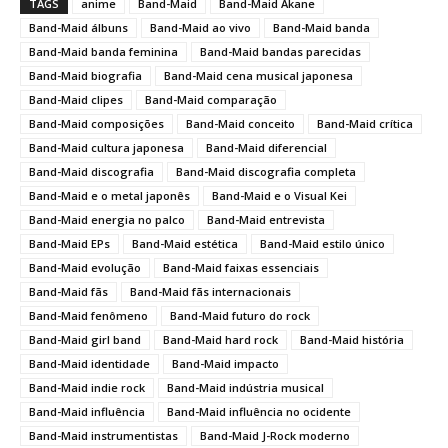
TAGS
anime
Band-Maid
Band-Maid Akane
Band-Maid álbuns
Band-Maid ao vivo
Band-Maid banda
Band-Maid banda feminina
Band-Maid bandas parecidas
Band-Maid biografia
Band-Maid cena musical japonesa
Band-Maid clipes
Band-Maid comparação
Band-Maid composições
Band-Maid conceito
Band-Maid crítica
Band-Maid cultura japonesa
Band-Maid diferencial
Band-Maid discografia
Band-Maid discografia completa
Band-Maid e o metal japonês
Band-Maid e o Visual Kei
Band-Maid energia no palco
Band-Maid entrevista
Band-Maid EPs
Band-Maid estética
Band-Maid estilo único
Band-Maid evolução
Band-Maid faixas essenciais
Band-Maid fãs
Band-Maid fãs internacionais
Band-Maid fenômeno
Band-Maid futuro do rock
Band-Maid girl band
Band-Maid hard rock
Band-Maid história
Band-Maid identidade
Band-Maid impacto
Band-Maid indie rock
Band-Maid indústria musical
Band-Maid influência
Band-Maid influência no ocidente
Band-Maid instrumentistas
Band-Maid J-Rock moderno