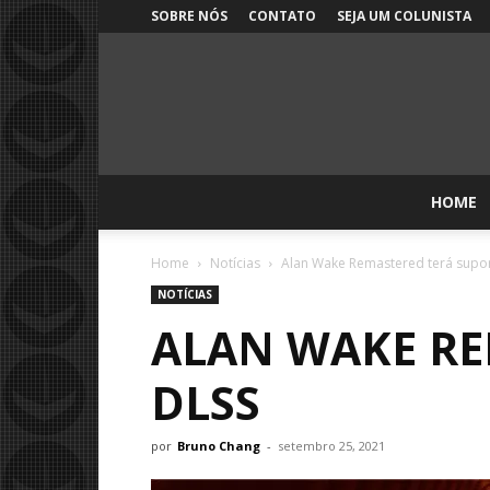
SOBRE NÓS
CONTATO
SEJA UM COLUNISTA
HOME
Home
Notícias
Alan Wake Remastered terá supor
NOTÍCIAS
ALAN WAKE RE
DLSS
por
Bruno Chang
-
setembro 25, 2021