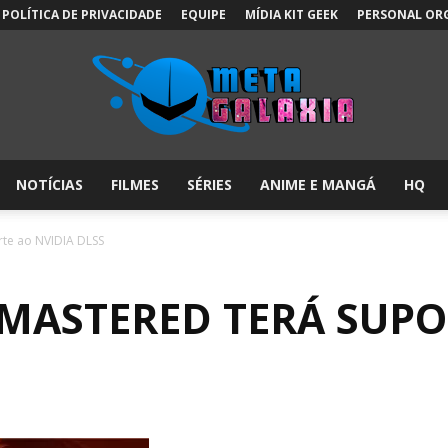
POLÍTICA DE PRIVACIDADE
EQUIPE
MÍDIA KIT GEEK
PERSONAL OR
NOTÍCIAS
FILMES
SÉRIES
ANIME E MANGÁ
HQ
Meta
te ao NVIDIA DLSS
MASTERED TERÁ SUPO
Galáxia: