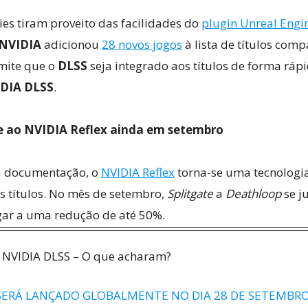
es tiram proveito das facilidades do
plugin Unreal Engi
NVIDIA
adicionou
28 novos jogos
à lista de títulos comp
rmite que o
DLSS
seja integrado aos títulos de forma rápi
DIA DLSS
.
te ao NVIDIA Reflex ainda em setembro
va documentação, o
NVIDIA Reflex
torna-se uma tecnologia 
s títulos. No mês de setembro,
Splitgate
a
Deathloop
se j
gar a uma redução de até 50%.
 NVIDIA DLSS – O que acharam?
 SERÁ LANÇADO GLOBALMENTE NO DIA 28 DE SETEMBR