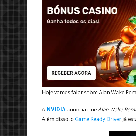
Hoje vamos falar sobre Alan Wake Rem
A
NVIDIA
anuncia que
Alan Wake Rem
Além disso, o
Game Ready Driver
já est