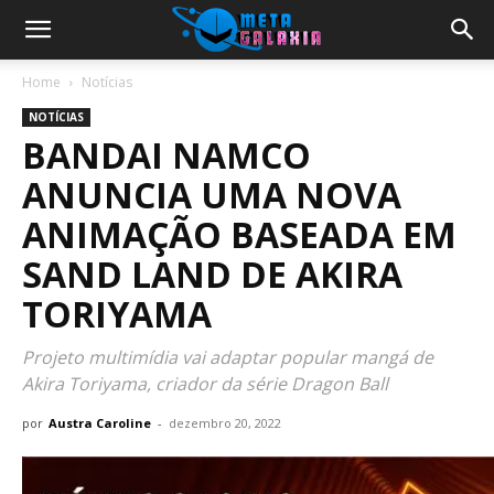
Home
Notícias
NOTÍCIAS
BANDAI NAMCO
ANUNCIA UMA NOVA
ANIMAÇÃO BASEADA EM
SAND LAND DE
AKIRA
TORIYAMA
Projeto multimídia vai adaptar popular mangá de
Akira Toriyama, criador da série Dragon Ball
por
Austra Caroline
-
dezembro 20, 2022