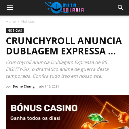
Home
Notícias
NOTÍCIAS
CRUNCHYROLL ANUNCIA
DUBLAGEM EXPRESSA …
Crunchyroll anuncia Dublagem Expressa de 86
EIGHTY-SIX, o dramático anime de guerra desta
temporada. Confira tudo isso em nosso site.
por
Bruno Chang
-
abril 16, 2021