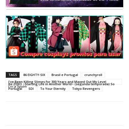
TAGS
86 EIGHTY-SIX
Brasil e Portugal
crunchyroll
I've Been Killing Slimes for 300 Years and Maxed Out My Level
Re:ZERO ~Starting Life in Another World~ (segunda temporada) So
I'm a Spider
Portugal
SDI
To Your Eternity
Tokyo Revengers