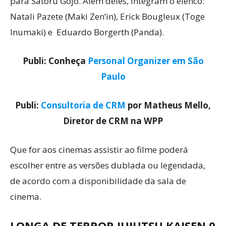
para Satoru Gojo. Além deles, integram o elenco:
Natali Pazete (Maki Zen’in), Erick Bougleux (Toge
Inumaki) e Eduardo Borgerth (Panda).
Publi: Conheça
Personal Organizer em São
Paulo
Publi:
Consultoria de CRM
por Matheus Mello,
Diretor de CRM na WPP
Que for aos cinemas assistir ao filme poderá
escolher entre as versões dublada ou legendada,
de acordo com a disponibilidade da sala de
cinema.
LONGA DE TERROR JUJUTSU KAISEN 0