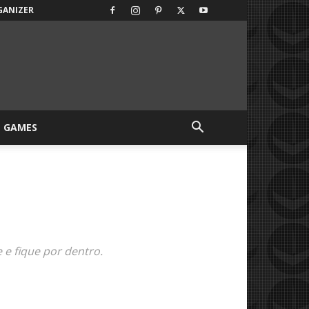
GANIZER
GAMES
e fique por dentro.