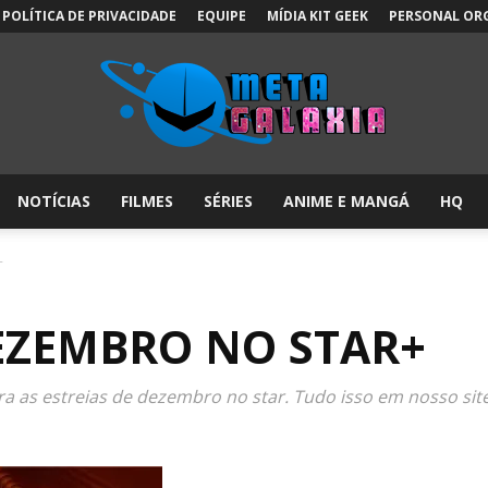
POLÍTICA DE PRIVACIDADE
EQUIPE
MÍDIA KIT GEEK
PERSONAL OR
NOTÍCIAS
FILMES
SÉRIES
ANIME E MANGÁ
HQ
Meta
+
DEZEMBRO NO STAR+
Galáxia:
as estreias de dezembro no star. Tudo isso em nosso site 